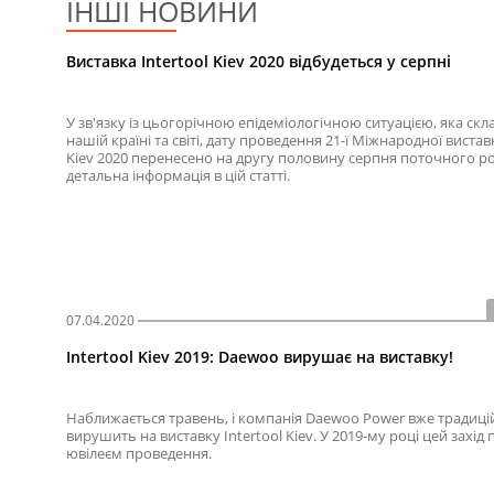
ІНШІ НОВИНИ
Виставка Intertool Kiev 2020 відбудеться у серпні
У зв'язку із цьогорічною епідеміологічною ситуацією, яка скл
нашій країні та світі, дату проведення 21-ї Міжнародної вистав
Kiev 2020 перенесено на другу половину серпня поточного ро
детальна інформація в цій статті.
07.04.2020
Intertool Kiev 2019: Daewoo вирушає на виставку!
Наближається травень, і компанія Daewoo Power вже традиці
вирушить на виставку Intertool Kiev. У 2019-му році цей захід
ювілеєм проведення.