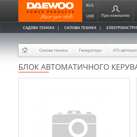
RUS
Про компанію
UKR
САДОВА ТЕХНІКА
СИЛОВА ТЕХНІКА
ЕЛЕКТРОІНСТР
Силова техніка
Генератори
ATS-автомат
БЛОК АВТОМАТИЧНОГО КЕРУВА