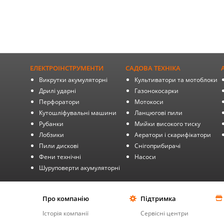
ЕЛЕКТРОІНСТРУМЕНТИ
САДОВА ТЕХНІКА
Викрутки акумуляторні
Культиватори та мотоблоки
Дрилі ударні
Газонокосарки
Перфоратори
Мотокоси
Кутошліфувальні машини
Ланцюгові пили
Рубанки
Мийки високого тиску
Лобзики
Аератори і скарифікатори
Пили дискові
Снігоприбирачі
Фени технічні
Насоси
Шуруповерти акумуляторні
Про компанію
Підтримка
Історія компанії
Сервісні центри