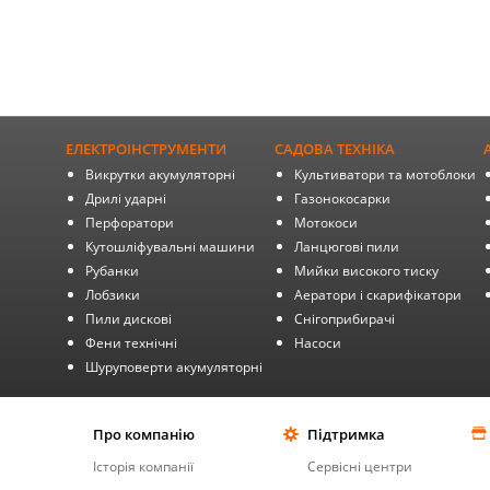
ЕЛЕКТРОІНСТРУМЕНТИ
САДОВА ТЕХНІКА
Викрутки акумуляторні
Культиватори та мотоблоки
Дрилі ударні
Газонокосарки
Перфоратори
Мотокоси
Кутошліфувальні машини
Ланцюгові пили
Рубанки
Мийки високого тиску
Лобзики
Аератори і скарифікатори
Пили дискові
Снігоприбирачі
Фени технічні
Насоси
Шуруповерти акумуляторні
Про компанію
Підтримка
Історія компанії
Сервісні центри