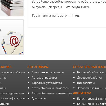
Устройство способно корректно работать в шир
окружающей среды —
от −50 до +50 °С
.
Гарантия
на манометр —
1 год
.
й
ЕХНИКА
АВТОТОВАРЫ
СТРОИТЕЛЬНАЯ ТЕХН
торы и мотоблоки
Смазочные материалы
Бетонообработка и 
силки
Автокомпрессоры
Деревообработка
ы
Зарядные устройства
Виброплиты
пилы
Автомобильные пылесосы
Затирочные машин
ДВИГАТЕЛИ
сокого давления
Автомобильные манометры
 и скарификаторы
Домкраты
Бензиновые 2-такт
орщики
Бензиновые 4-х так