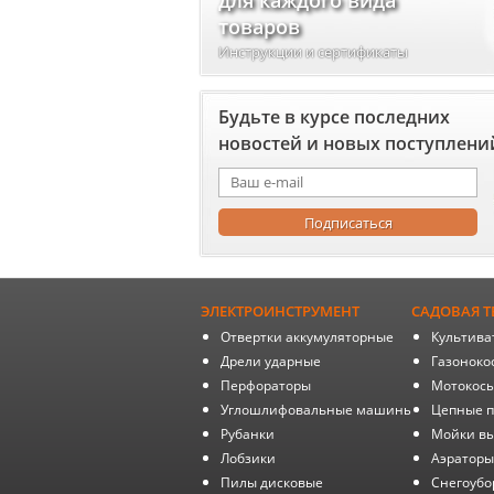
для каждого вида
товаров
Инструкции и сертификаты
Будьте в курсе последних
новостей и новых поступлени
ЭЛЕКТРОИНСТРУМЕНТ
САДОВАЯ Т
Отвертки аккумуляторные
Культива
Дрели ударные
Газоноко
Перфораторы
Мотокос
Углошлифовальные машины
Цепные 
Рубанки
Мойки вы
Лобзики
Аэраторы
Пилы дисковые
Снегоуб