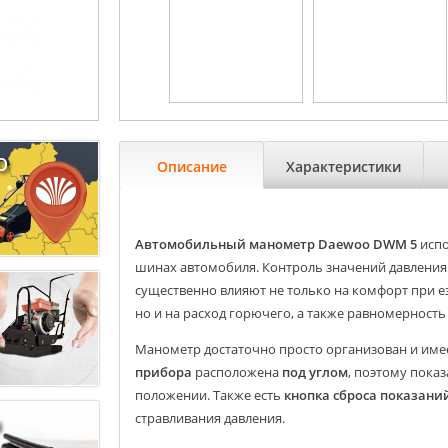
O
Описание
Характеристики
Автомобильный манометр Daewoo DWM 5
испо
шинах автомобиля. Контроль значений давления
существенно влияют не только на комфорт при ез
но и на расход горючего, а также равномерност
Манометр достаточно просто организован и им
прибора
расположена
под углом
, поэтому пока
положении. Также есть
кнопка сброса показани
стравливания давления.